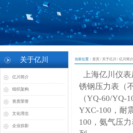
1
2
关于亿川
当前位置：
首页
/
关于亿川
/
亿川简
3
Previous
Next
上海亿川仪表
亿川简介
锈钢压力表（不锈
组织架构
（YQ-60/Y
资质荣誉
YXC-100，
文化理念
100，氨气压力
企业掠影