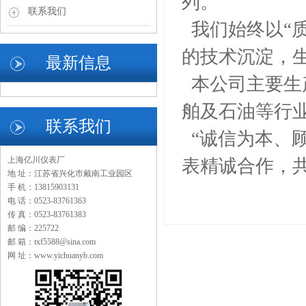
列。
联系我们
我们始终以“
的技术沉淀，
最新信息
本公司主要生
舶及石油等行
联系我们
“诚信为本、
上海亿川仪表厂
表精诚合作，
地 址：江苏省兴化市戴南工业园区
手 机：13815903131
电 话：0523-83761363
传 真：0523-83761383
邮 编：225722
邮 箱：txf5588@sina.com
网 址：www.yichuanyb.com