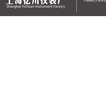
不锈钢压力表
等