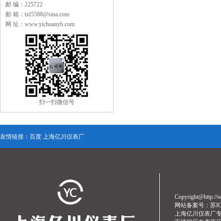
邮 编：225722
邮 箱：txf5588@sina.com
网 址：www.yichuanyb.com
扫一扫微信号
友情链接：
百度
上海亿川仪表厂
Copyright@http
网站备案号：
苏I
上海亿川仪表厂