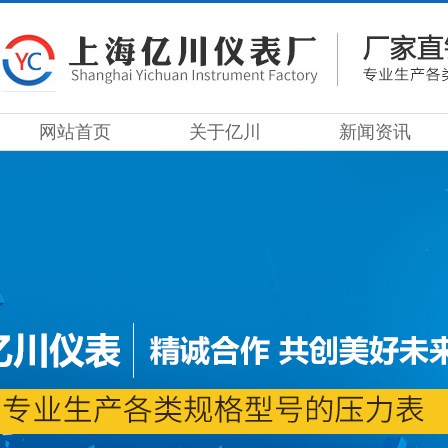
网站首页
关于亿川
新闻资讯