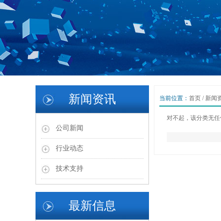
1
2
新闻资讯
当前位置：
首页
/
新闻
3
Previous
Next
对不起，该分类无任
公司新闻
行业动态
技术支持
最新信息