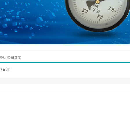
资讯
/
公司新闻
何记录