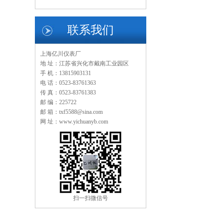
联系我们
上海亿川仪表厂
地 址：江苏省兴化市戴南工业园区
手 机：13815903131
电 话：0523-83761363
传 真：0523-83761383
邮 编：225722
邮 箱：txf5588@sina.com
网 址：www.yichuanyb.com
扫一扫微信号